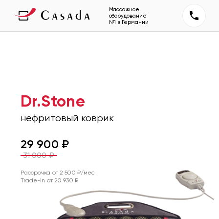
Массажное
оборудование
№1 в Германии
Dr.Stone
нефритовый коврик
29 900
₽
31 000
₽
Рассрочка от
2 500
₽/мес
Trade-in от
20 930
₽