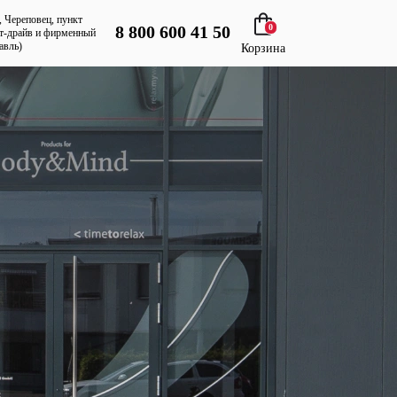
, Череповец, пункт
8 800 600 41 50
0
т-драйв и фирменный
авль)
Корзина