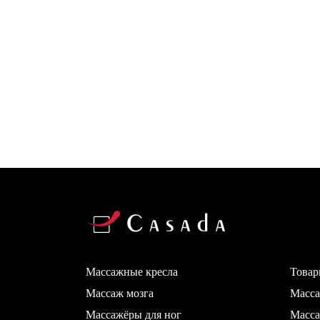
Массажные кресла
Товар
Массаж мозга
Масс
Массажёры для ног
Масса