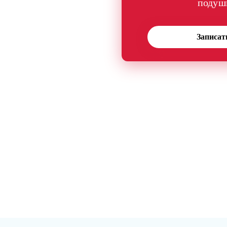
подуш
Записат