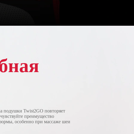
бная
а подушки Twist2GO повторяет
очувствуйте преимущество
ормы, особенно при массаже шеи