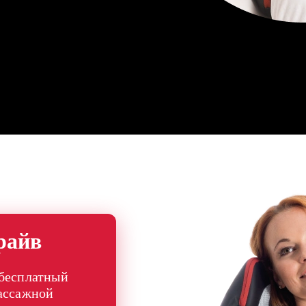
райв
 бесплатный
массажной