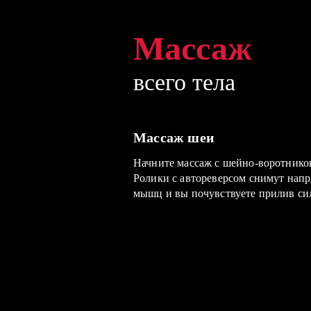
Массаж
Массаж
Массаж
всего тела
всего тела
всего тела
Массаж шеи
Массаж спины
Массаж бедер
Начните массаж с шейно-воротников
Массируйте каждую зону 3-5 минут
Для профилактики целлюлита подл
Ролики с автореверсом снимут напр
лёгкость в спине. Следите, чтобы 
массажную подушку под бёдра и вк
мышц и вы почувствуете прилив сил
ролики не задевали позвоночник.
функцию прогрева.