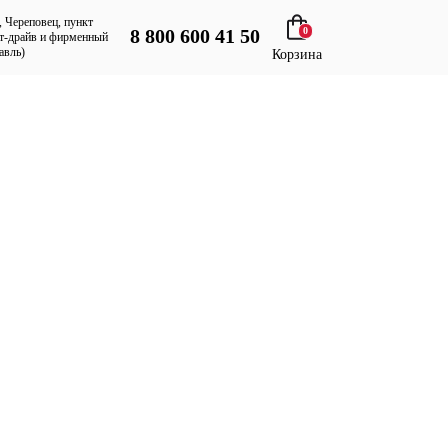
, Череповец, пункт
8 800 600 41 50
0
т-драйв и фирменный
авль)
Корзина