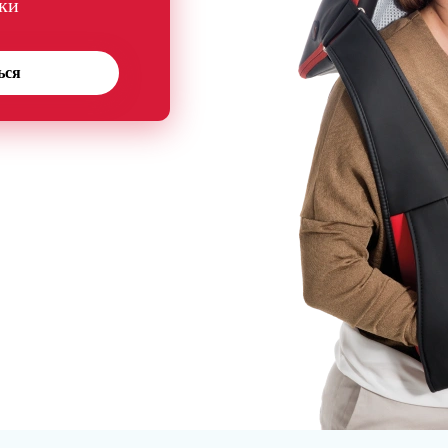
ки
ься