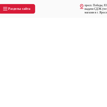
просп. Победы, 83
Разделы сайта
выдачи СДЭК (тес
магазин в г. Яросл