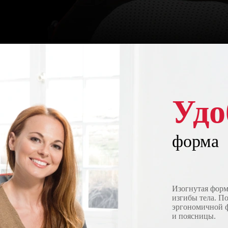
Удо
форма
Изогнутая форм
изгибы тела. П
эргономичной ф
и поясницы.