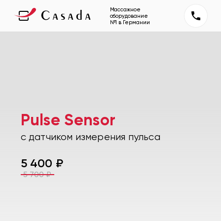
Массажное
оборудование
№1 в Германии
Pulse Sensor
с датчиком измерения пульса
5 400
₽
5 700
₽